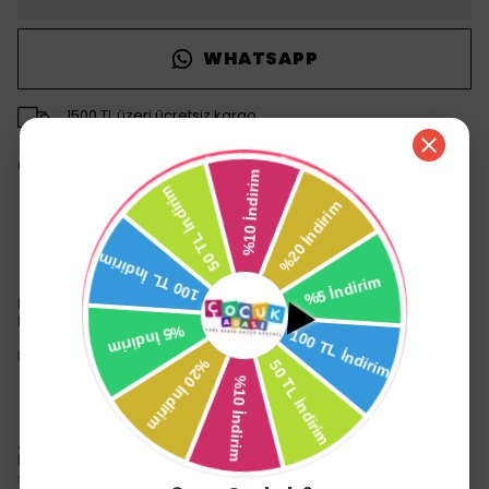
WHATSAPP
1500 TL üzeri ücretsiz kargo
14 gün içinde iade değişim
Ürün Açıklaması
Lansinoh 240 ml Biberon & NaturalWave® Biberon
Emziği
Lansinoh 240 ml Biberon & NaturalWave® Biberon Emziği
Anneyi emen bebeklerinfarklı sebeplerle anneden uzak
kaldığı durumlarda da beslenmesi gerekiyor. Buamaçla
sağılan anne sütünün bebeğe verildiği biberonun ve