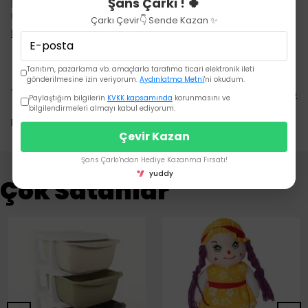
Şans Çarkı ! 🍀
biberon emziğininyapısı önemli. Biberon emziği tercihinde
malzeme kal
Çarkı Çevir👇 Sende Kazan ✨
Devamını Göster
Tanıtım, pazarlama vb. amaçlarla tarafıma ticari elektronik ileti
gönderilmesine izin veriyorum.
Aydınlatma Metni
'ni okudum.
Yorumlar
Yorum Yap
Paylaştığım bilgilerin
KVKK kapsamında
korunmasını ve
bilgilendirmeleri almayı kabul ediyorum.
Bu ürün için henüz yorum yapılmamış.
Çevir Kazan
Şans Çarkı'ndan Hediye Kazanma Fırsatı!
yuddy
Çok Satanlar