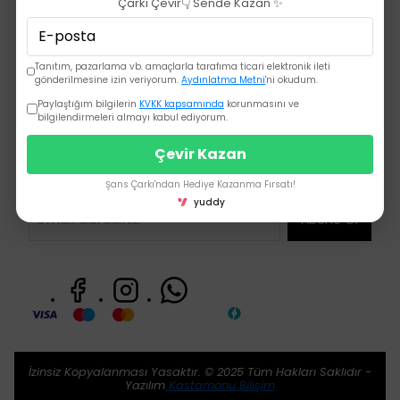
Kurumsal
Çarkı Çevir👇 Sende Kazan ✨
Sözleşmeler
Tanıtım, pazarlama vb. amaçlarla tarafıma ticari elektronik ileti
Hızlı Erişim
gönderilmesine izin veriyorum.
Aydınlatma Metni
'ni okudum.
Paylaştığım bilgilerin
KVKK kapsamında
korunmasını ve
Siparişler
bilgilendirmeleri almayı kabul ediyorum.
Abonel Ol!
Çevir Kazan
Kampanya ve sürprizlerden ilk sen haberdar ol!
Şans Çarkı'ndan Hediye Kazanma Fırsatı!
yuddy
Abone Ol
İzinsiz Kopyalanması Yasaktır. © 2025 Tüm Hakları Saklıdır -
Yazılım
Kastamonu Bilişim