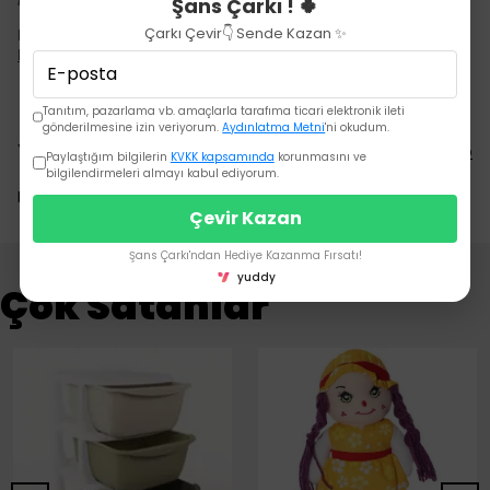
Pil: 1 adet. 3V pil, boyut CR2032
Şans Çarkı ! 🍀
Çarkı Çevir👇 Sende Kazan ✨
MİCROLİFE IR 200 (5 YIL GARANTİLİDİR)
Devamını Göster
Tanıtım, pazarlama vb. amaçlarla tarafıma ticari elektronik ileti
gönderilmesine izin veriyorum.
Aydınlatma Metni
'ni okudum.
Yorumlar
Yorum Yap
Paylaştığım bilgilerin
KVKK kapsamında
korunmasını ve
bilgilendirmeleri almayı kabul ediyorum.
Bu ürün için henüz yorum yapılmamış.
Çevir Kazan
Şans Çarkı'ndan Hediye Kazanma Fırsatı!
yuddy
Çok Satanlar