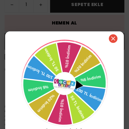
SEPETE EKLE
HEMEN AL
WHATSAPP
1500 TL üzeri ücretsiz kargo
14 gün içinde iade değişim
Ürün Açıklaması
Model numarası: IR 200
Boyut: 150 x 43 x 60 mm
Ağırlık: 60g (pil dahil), 58g (pil olmadan)
Ölçüm aralığı: 0 - 100.0 ° C
Ölçüm doğruluğu: ± 0.2 ° C, 35.0 - 42.0 ° C arası