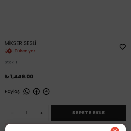
MİKSER SESLİ
Tükeniyor
Stok
:
1
₺ 1,449.00
Paylaş
:
SEPETE EKLE