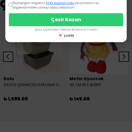
Çok Satanlar
Paylaştığım bilgilerin
KVKK kapsamında
korunmasını ve
bilgilendirmeleri almayı kabul ediyorum.
Çevir Kazan
Şans Çarkı'ndan Hediye Kazanma Fırsatı!
yuddy
Dolu
Metin Oyuncak
3 KATLI ÇEKMECELİ SAKLAMA ÜNİTESİ
30 CM BEZ BEBEK
₺ 1,599.00
₺ 149.00