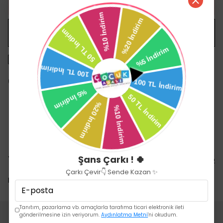
HEMEN AL
WHATSAPP
1500 TL üzeri ücretsiz kargo
14 gün içinde iade değişim
Yorumlar
Şans Çarkı ! 🍀
Yorum Yap
Çarkı Çevir👇 Sende Kazan ✨
Bu ürün için henüz yorum yapılmamış.
Tanıtım, pazarlama vb. amaçlarla tarafıma ticari elektronik ileti
gönderilmesine izin veriyorum.
Aydınlatma Metni
'ni okudum.