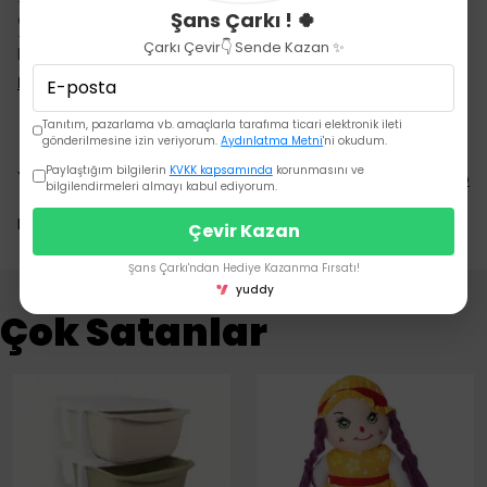
- ✅
İki farklı kaşıma yüzeyi
— önde dalgalı, arkada noktalı
Şans Çarkı ! 🍀
desen ile damak yapısına uyum sağlar.
- 🖐
Çoklu tutma alanları
— minik ellerin kolayca
Çarkı Çevir👇 Sende Kazan ✨
kavraması içi
Devamını Göster
Tanıtım, pazarlama vb. amaçlarla tarafıma ticari elektronik ileti
gönderilmesine izin veriyorum.
Aydınlatma Metni
'ni okudum.
Paylaştığım bilgilerin
KVKK kapsamında
korunmasını ve
Yorumlar
Yorum Yap
bilgilendirmeleri almayı kabul ediyorum.
Bu ürün için henüz yorum yapılmamış.
Çevir Kazan
Şans Çarkı'ndan Hediye Kazanma Fırsatı!
yuddy
Çok Satanlar