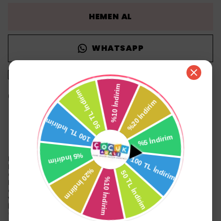
HEMEN AL
WHATSAPP
1500 TL üzeri ücretsiz kargo
14 gün içinde iade değişim
Ürün Açıklaması
MOCHi Silikon Bebek Diş Kaşıyıcı – BPA ve BPS İçermez,
Ergonomik Tutma, Sevimli Tasarım, Duyusal ve Motor
Gelişimi Destekler
MOCHi Diş Kaşıyıcı
— diş çıkarma döneminde
hassas diş
etleri
için özel olarak tasarlanmış,
farklı dokulu
yüzeyleri
ve
çoklu tutma alanları
ile bebeğinize konforlu
bir rahatlama sunar.
✨ Özellikler: