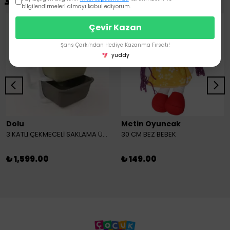
bilgilendirmeleri almayı kabul ediyorum.
Çevir Kazan
Şans Çarkı'ndan Hediye Kazanma Fırsatı!
yuddy
Dolu
Metin Oyuncak
3 KATLI ÇEKMECELİ SAKLAMA ÜNİTESİ
30 CM BEZ BEBEK
₺ 1,599.00
₺ 149.00