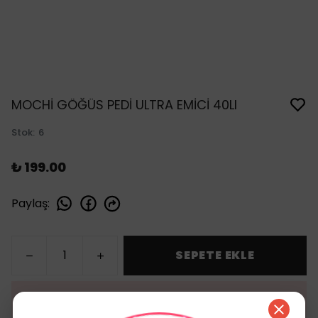
MOCHİ GÖĞÜS PEDİ ULTRA EMİCİ 40LI
Stok
:
6
₺ 199.00
Paylaş
:
SEPETE EKLE
HEMEN AL