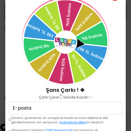
WHATSAPP
1500 TL üzeri ücretsiz kargo
14 gün içinde iade değişim
Yorumlar
Yorum Yap
Şans Çarkı ! 🍀
Çarkı Çevir👇 Sende Kazan ✨
Bu ürün için henüz yorum yapılmamış.
Tanıtım, pazarlama vb. amaçlarla tarafıma ticari elektronik ileti
Çok Satanlar
gönderilmesine izin veriyorum.
Aydınlatma Metni
'ni okudum.
Paylaştığım bilgilerin
KVKK kapsamında
korunmasını ve