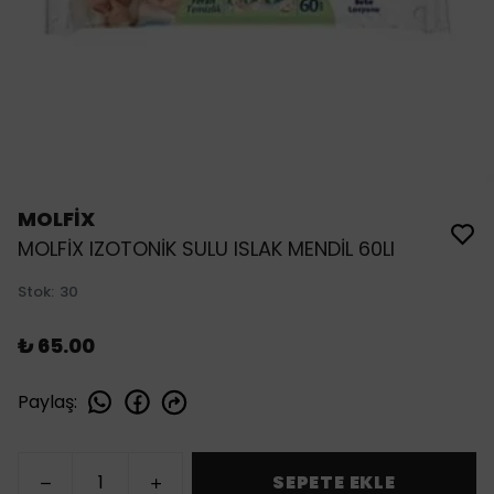
MOLFİX
MOLFİX IZOTONİK SULU ISLAK MENDİL 60LI
Stok
:
30
₺ 65.00
Paylaş
:
SEPETE EKLE