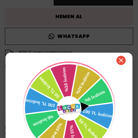
HEMEN AL
WHATSAPP
1500 TL üzeri ücretsiz kargo
14 gün içinde iade değişim
Ürün Açıklaması
Molfix Islak Mendil Ferah
Temizlik İzotonik Sulu 60'lı
Bebeklerin günlük bakımında tazelik ve hijyeni bir araya
getiren
Molfix Islak Mendil Ferah Temizlik İzotonik