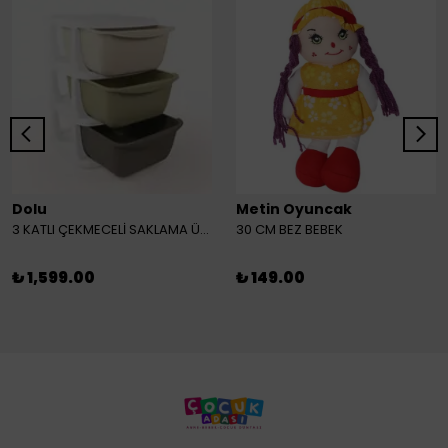
Dolu
Metin Oyuncak
3 KATLI ÇEKMECELİ SAKLAMA ÜNİTESİ
30 CM BEZ BEBEK
₺ 1,599.00
₺ 149.00