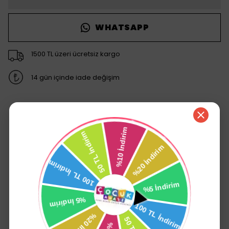
WHATSAPP
1500 TL üzeri ücretsiz kargo
14 gün içinde iade değişim
Ürün Açıklaması
Molfix’e özel tasarlanmış anatomik uyumlu
Molfix Külot Bez bulutsu bel ve bacak
bölgesi sayesinde bebeğiniz artık çok daha
rahat!
Bebeğinizin bedenine tam oturur sızıntıları
önlemeye yardımcı olur.
Bebeğinizin karnı şiştiğinde gaz olduğunda
onunla beraber genişler ve onu rahat
ettirir.