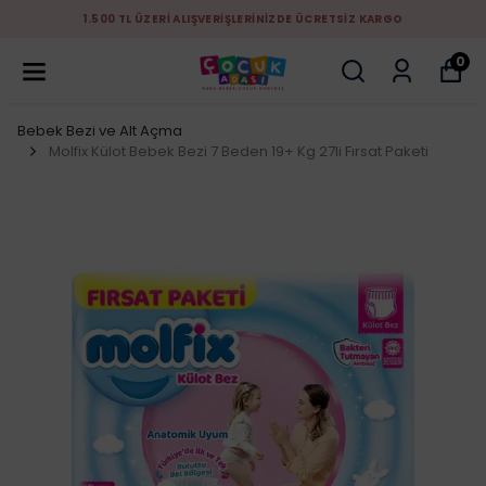
1.500 TL ÜZERİ ALIŞVERİŞLERİNİZDE ÜCRETSİZ KARGO
0
Bebek Bezi ve Alt Açma
Molfix Külot Bebek Bezi 7 Beden 19+ Kg 27li Fırsat Paketi