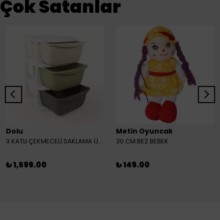
Çok Satanlar
Dolu
Metin Oyuncak
3 KATLI ÇEKMECELİ SAKLAMA ÜNİTESİ
30 CM BEZ BEBEK
₺ 1,599.00
₺ 149.00