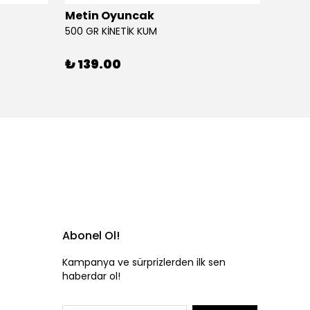
Metin Oyuncak
6LI Fİ
500 GR KİNETİK KUM
₺ 46
₺ 139.00
Abonel Ol!
Kampanya ve sürprizlerden ilk sen
haberdar ol!