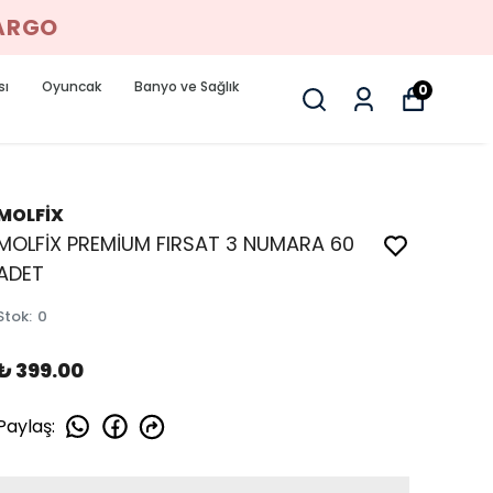
KARGO
sı
Oyuncak
Banyo ve Sağlık
0
MOLFİX
MOLFİX PREMİUM FIRSAT 3 NUMARA 60
ADET
Stok
:
0
₺ 399.00
Paylaş
: