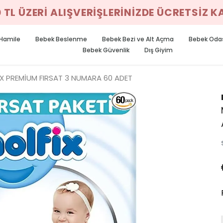
0 TL ÜZERİ ALIŞVERİŞLERİNİZDE ÜCRETSİZ 
Hamile
Bebek Beslenme
Bebek Bezi ve Alt Açma
Bebek Oda
Bebek Güvenlik
Dış Giyim
X PREMİUM FIRSAT 3 NUMARA 60 ADET