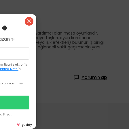
 🍀
ni geliştirmelerine yardımcı olan masa oyunlarıdır.
ip oyun kartları veya taşları, oyun kurallarını
Kazan ✨
 elektronik ses veya ışık efektleri) bulunur. İş birliği,
a birlikte oynanarak eğlenceli vakit geçirmenin yanı
 ticari elektronik
latma Metni
'ni
Yorum Yap
korunmasını ve
 Fırsatı!
yuddy