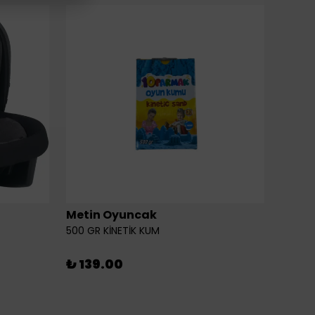
Metin Oyuncak
6LI Fİ
500 GR KİNETİK KUM
₺ 46
₺ 139.00