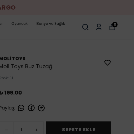
KARGO
sı
Oyuncak
Banyo ve Sağlık
0
MOLİ TOYS
Moli Toys Buz Tuzağı
Stok
:
11
₺ 199.00
Paylaş
:
SEPETE EKLE