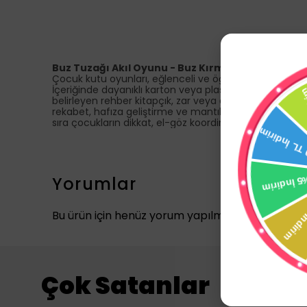
Buz Tuzağı Akıl Oyunu - Buz Kırma Oyunu 868151
Çocuk kutu oyunları, eğlenceli ve öğretici bir şekilde 
İçeriğinde dayanıklı karton veya plastikten üretilmiş o
belirleyen rehber kitapçık, zar veya döner çark gibi şans
rekabet, hafıza geliştirme ve mantık yürütme gibi farkl
sıra çocukların dikkat, el-göz koordinasyonu ve iletişi
Yorumlar
Bu ürün için henüz yorum yapılmamış.
Çok Satanlar