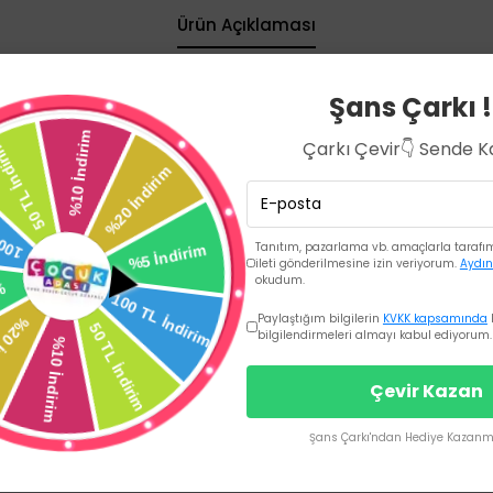
Ürün Açıklaması
Şans Çarkı !
1001063
çocukların strateji geliştirme, problem çözme ve sosyal becerileri
yun tahtası, yaş grubuna uygun renkli ve dikkat çekici tasarıma sah
Çarkı Çevir👇 Sende 
 unsurları ve bazı modellerde interaktif öğeler (mıknatıslı parçalar,
ı becerilere yönelik tasarlanan kutu oyunları, aile ve arkadaşlarl
m becerilerini güçlendirmeye de katkı sağlar.
Tanıtım, pazarlama vb. amaçlarla tarafıma
ileti gönderilmesine izin veriyorum.
Aydın
okudum.
Paylaştığım bilgilerin
KVKK kapsamında
bilgilendirmeleri almayı kabul ediyorum.
Çevir Kazan
Şans Çarkı'ndan Hediye Kazanma