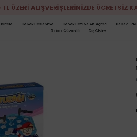
0 TL ÜZERİ ALIŞVERİŞLERİNİZDE ÜCRETSİZ 
Hamile
Bebek Beslenme
Bebek Bezi ve Alt Açma
Bebek Oda
Bebek Güvenlik
Dış Giyim