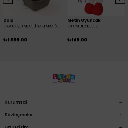
Dolu
Metin Oyuncak
3 KATLI ÇEKMECELİ SAKLAMA ÜNİTESİ
30 CM BEZ BEBEK
₺ 1,599.00
₺ 149.00
Kurumsal
Sözleşmeler
Hızlı Erişim