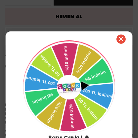
HEMEN AL
WHATSAPP
1500 TL üzeri ücretsiz kargo
14 gün içinde iade değişim
Ürün Açıklaması
Naturpy Glutensiz Boru Makarna (Penne) 250 Gr.
Mükemmel Lezzet Seni Çağırıyor!
İçindekiler: %100 Mısır Unu
Glutensiz - Vegan - Katkı - Koruyucu İçermez
Hazırlanışı : Makarnayı hafifçe tuzlanmış kaynar suya ekleyiniz. 8 ila
10 dakikalığına kaynatınız ve üstünü kapatınız. Pişirirken makarnayı
sık sık karıştırınız. Süzüp servis yapınız.
Preparation of : Add the pasta to a large pot of slightly salted boiling
Şans Çarkı ! 🍀