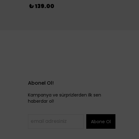
₺ 46
₺ 139.00
Abonel Ol!
Kampanya ve sürprizlerden ilk sen
haberdar ol!
Abone Ol