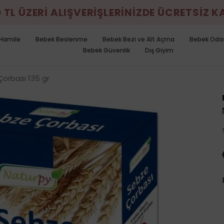
0 TL ÜZERİ ALIŞVERİŞLERİNİZDE ÜCRETSİZ 
Hamile
Bebek Beslenme
Bebek Bezi ve Alt Açma
Bebek Oda
Bebek Güvenlik
Dış Giyim
orbası 135 gr