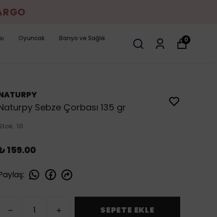
KARGO
sı
Oyuncak
Banyo ve Sağlık
0
NATURPY
Naturpy Sebze Çorbası 135 gr
Stok
:
10
₺ 159.00
Paylaş
:
SEPETE EKLE