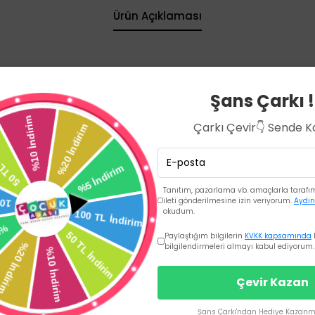
Ürün Açıklaması
n 
Şans Çarkı !
köy ortamında yetişmiş besinler kullanılarak özel kapalı
Çarkı Çevir👇 Sende 
, Brokoli, Kapya, Pırasa, Havuç, Enginar, Kereviz, Doğal
e 1 yemek kaşığı zeytinyağı, 1 bardak( 200 ml) su konur.
Tanıtım, pazarlama vb. amaçlarla tarafıma
ileti gönderilmesine izin veriyorum.
Aydın
okudum.
Paylaştığım bilgilerin
KVKK kapsamında
bilgilendirmeleri almayı kabul ediyorum.
Çevir Kazan
Şans Çarkı'ndan Hediye Kazanma