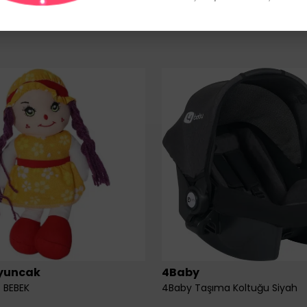
yuncak
4Baby
 BEBEK
4Baby Taşıma Koltuğu Siyah