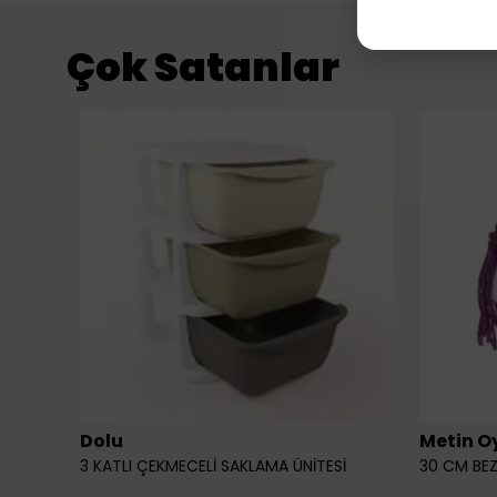
Çok Satanlar
Dolu
Metin O
3 KATLI ÇEKMECELİ SAKLAMA ÜNİTESİ
30 CM BEZ