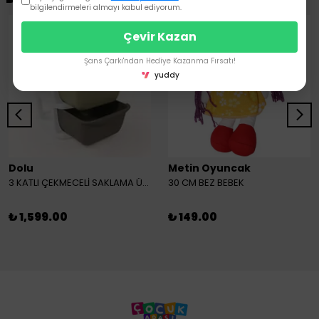
bilgilendirmeleri almayı kabul ediyorum.
Çevir Kazan
Şans Çarkı'ndan Hediye Kazanma Fırsatı!
yuddy
Dolu
Metin Oyuncak
3 KATLI ÇEKMECELİ SAKLAMA ÜNİTESİ
30 CM BEZ BEBEK
₺ 1,599.00
₺ 149.00