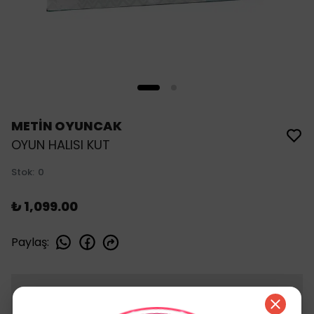
METİN OYUNCAK
OYUN HALISI KUT
Stok
:
0
₺ 1,099.00
Paylaş
:
Stoğa Gelince Haber Ver