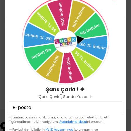
WHATSAPP
1500 TL üzeri ücretsiz kargo
14 gün içinde iade değişim
Yorumlar
Yorum Yap
Şans Çarkı ! 🍀
Çarkı Çevir👇 Sende Kazan ✨
Bu ürün için henüz yorum yapılmamış.
Tanıtım, pazarlama vb. amaçlarla tarafıma ticari elektronik ileti
Çok Satanlar
gönderilmesine izin veriyorum.
Aydınlatma Metni
'ni okudum.
Paylaştığım bilgilerin
KVKK kapsamında
korunmasını ve