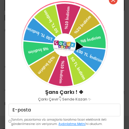
WHATSAPP
1500 TL üzeri ücretsiz kargo
14 gün içinde iade değişim
Ürün Açıklaması
ONPARMAK OYUN HAMURU 4 LU BUYUK
Yorumlar
Şans Çarkı ! 🍀
Yorum Yap
Çarkı Çevir👇 Sende Kazan ✨
Bu ürün için henüz yorum yapılmamış.
Tanıtım, pazarlama vb. amaçlarla tarafıma ticari elektronik ileti
gönderilmesine izin veriyorum.
Aydınlatma Metni
'ni okudum.