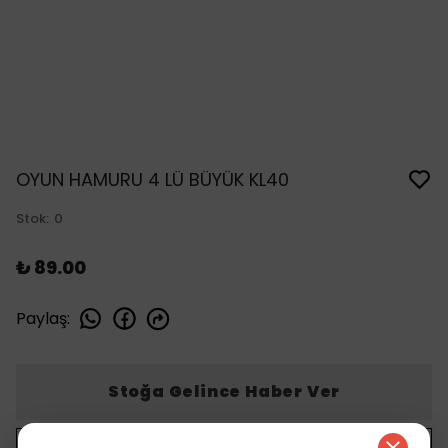
OYUN HAMURU 4 LÜ BÜYÜK KL40
Stok
:
0
₺ 89.00
Paylaş
:
Stoğa Gelince Haber Ver