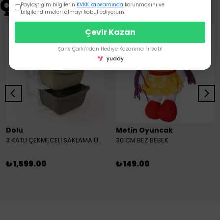
Çok Satanlar
Paylaştığım bilgilerin
KVKK kapsamında
korunmasını ve
bilgilendirmeleri almayı kabul ediyorum.
Çevir Kazan
Şans Çarkı'ndan Hediye Kazanma Fırsatı!
yuddy
Dolu
Metin Oyuncak
3 KATLI ÇEKMECELİ SAKLAMA ÜNİTESİ
30 CM BEZ BEBEK
₺ 1,599.00
₺ 149.00