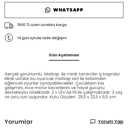
WHATSAPP
1500 TL üzeri ücretsiz kargo
14 gün içinde iade değişim
Ürün Açıklaması
Gerçek görünümlü Matkap ile minik tamirciler iş başında!
Minik ustalar bu oyuncak matkap seti ile birbirinden
eğlenceli oyunlar oynayabilecekler. Çocukların kas
gelişimini, ince motor becerilerini ve hayal gücünü
destekleyici niteliktedir. 2 x 1,5V AA Pil ile çalışmaktadır. 3 yaş
ve üstü için uygundur. Kutu Ölçüleri : 25,5 x 22,5 x 6,5 cm.
Yorumlar
Yorum Yap