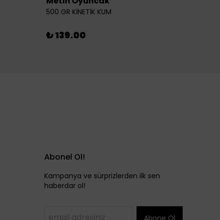
Metin Oyuncak
6LI Fİ
500 GR KİNETİK KUM
₺ 46
₺ 139.00
Abonel Ol!
Kampanya ve sürprizlerden ilk sen
haberdar ol!
Abone Ol