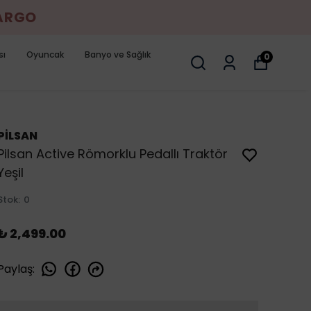
KARGO
sı
Oyuncak
Banyo ve Sağlık
0
PİLSAN
Pilsan Active Römorklu Pedallı Traktör
Yeşil
Stok
:
0
₺ 2,499.00
Paylaş
: