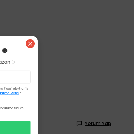
 🍀
Kazan ✨
 ticari elektronik
latma Metni
'ni
korunmasını ve
Yorum Yap