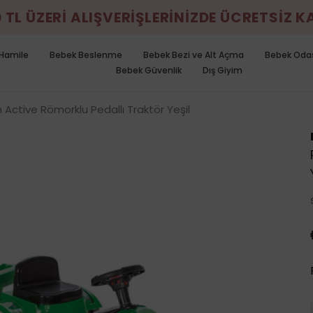
0 TL ÜZERİ ALIŞVERİŞLERİNİZDE ÜCRETSİZ 
Hamile
Bebek Beslenme
Bebek Bezi ve Alt Açma
Bebek Oda
Bebek Güvenlik
Dış Giyim
n Active Römorklu Pedallı Traktör Yeşil