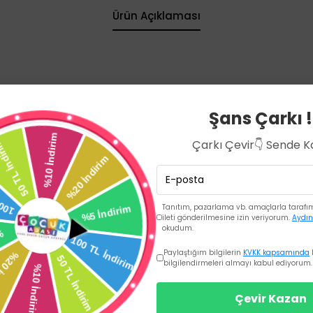
Ürün Açıklaması
Şans Çarkı !
Çarkı Çevir👇 Sende 
Tanıtım, pazarlama vb. amaçlarla tarafıma
ileti gönderilmesine izin veriyorum.
Aydın
okudum.
Paylaştığım bilgilerin
KVKK kapsamında
bilgilendirmeleri almayı kabul ediyorum.
Çevir Kazan