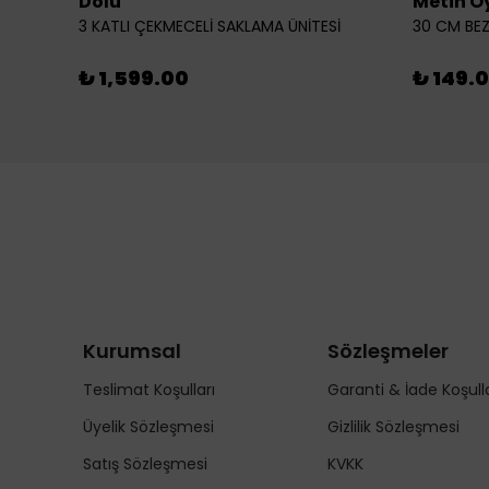
Dolu
Metin O
3 KATLI ÇEKMECELİ SAKLAMA ÜNİTESİ
30 CM BEZ
₺ 1,599.00
₺ 149.
Kurumsal
Sözleşmeler
Teslimat Koşulları
Garanti & İade Koşulla
Üyelik Sözleşmesi
Gizlilik Sözleşmesi
Satış Sözleşmesi
KVKK