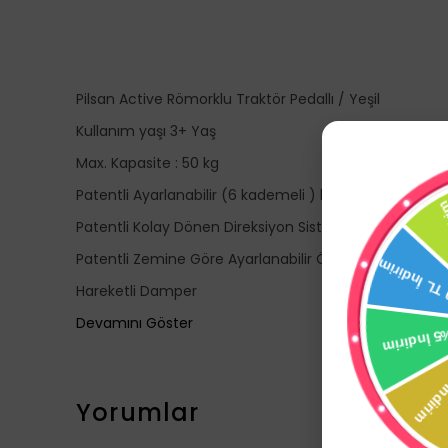
Pilsan Active Römorklu Traktör Pedallı / Yeşil
Kullanım yaşı 3+ Yaş
Max. Kapasite : 50 kg
Patentli Ayarlanabilir (6 kademeli ) koltuk
Patentli Kolay Dönen Direksiyon Sistemi
Patentli Zemine Göre Ayarlanabilir Ön Takım Sistemi
Hareketli Damper
Devamını Göster
Yorumlar