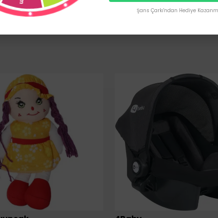
Şans Çarkı'ndan Hediye Kazanma