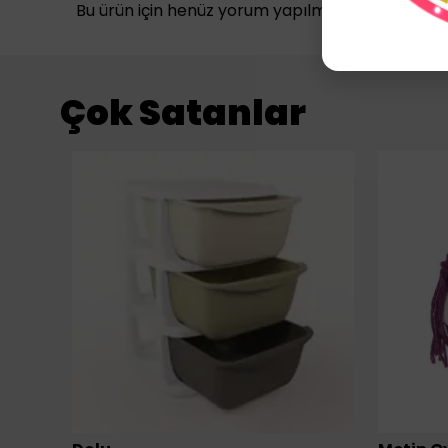
Bu ürün için henüz yorum yapılmamış.
Çok Satanlar