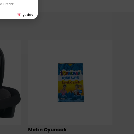
 Fırsatı!
yuddy
Metin Oyuncak
6LI Fİ