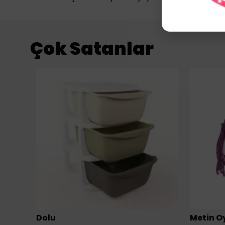
Çok Satanlar
Dolu
Metin O