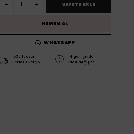
SEPETE EKLE
HEMEN AL
WHATSAPP
1500 TL üzeri
14 gün içinde
ücretsiz kargo
iade değişim