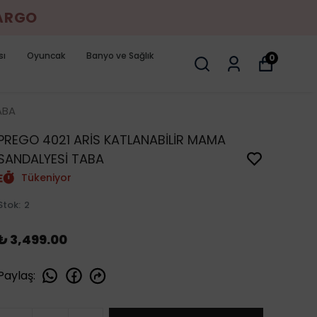
KARGO
sı
Oyuncak
Banyo ve Sağlık
0
ABA
PREGO 4021 ARİS KATLANABİLİR MAMA
SANDALYESİ TABA
Tükeniyor
Stok
:
2
₺ 3,499.00
Paylaş
: