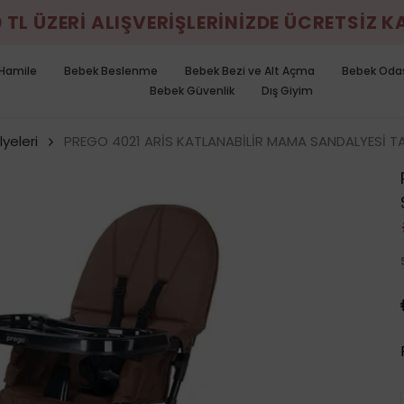
0 TL ÜZERİ ALIŞVERİŞLERİNİZDE ÜCRETSİZ 
Hamile
Bebek Beslenme
Bebek Bezi ve Alt Açma
Bebek Oda
Bebek Güvenlik
Dış Giyim
yeleri
PREGO 4021 ARİS KATLANABİLİR MAMA SANDALYESİ T