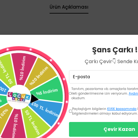
Ürün Açıklaması
Şans Çarkı !
ayı engelleyici plastikler.
Çarkı Çevir👇 Sende 
Tanıtım, pazarlama vb. amaçlarla tarafıma
ileti gönderilmesine izin veriyorum.
Aydın
okudum.
Paylaştığım bilgilerin
KVKK kapsamında
bilgilendirmeleri almayı kabul ediyorum.
Çevir Kazan