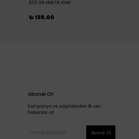
500 GR KİNETİK KUM
₺ 46
₺ 139.00
Abonel Ol!
Kampanya ve sürprizlerden ilk sen
haberdar ol!
Abone Ol