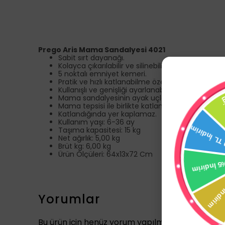
Prego Aris Mama Sandalyesi 4021
Sabit sırt dayanağı.
Kolayca çıkarılabilir ve silinebilir kılıf.
5 noktalı emniyet kemeri.
Pratik ve hızlı katlanabilme özelliği.
Kullanışlı ve genişliği ayarlanabilen ön tepsi.
Mama sandalyesinin ayak uçlarında yer alan kaym
Mama tepsisi ile birlikte katlanabilme özelliği.
Katlandığında yer kaplamaz.
Kullanım yaşı: 6-36 ay
Taşıma kapasitesi: 15 kg
Net ağırlık: 5,00 kg
Brüt kg: 6,00 kg
Ürün Ölçüleri: 64x13x72 Cm
Yorumlar
Bu ürün için henüz yorum yapılmamış.