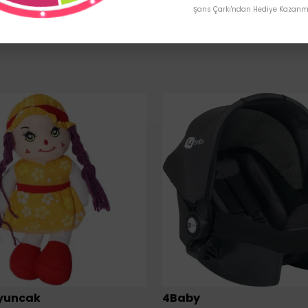
Şans Çarkı'ndan Hediye Kazanma
yuncak
4Baby