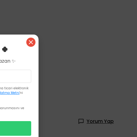
 🍀
Kazan ✨
 ticari elektronik
latma Metni
'ni
korunmasını ve
Yorum Yap