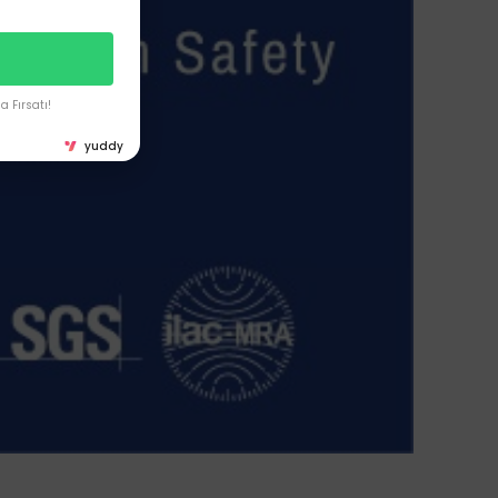
 Fırsatı!
yuddy