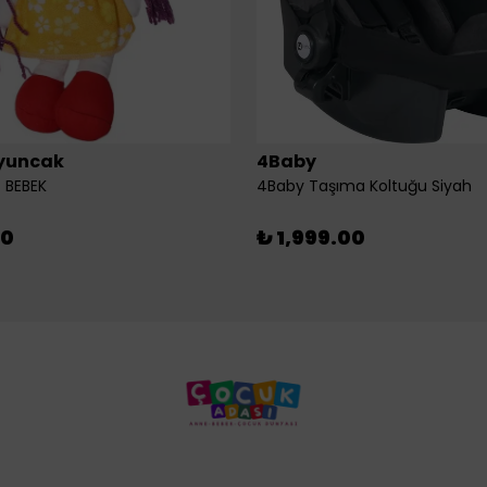
yuncak
4Baby
 BEBEK
4Baby Taşıma Koltuğu Siyah
00
₺ 1,999.00