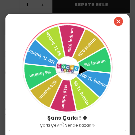
SEPETE EKLE
HEMEN AL
WHATSAPP
1500 TL üzeri ücretsiz kargo
14 gün içinde iade değişim
Ürün Açıklaması
PREGO ÇINGIRAKLI OYUNCAKLAR FİL P210641
Şans Çarkı ! 🍀
Çarkı Çevir👇 Sende Kazan ✨