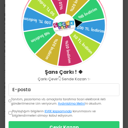
Bebek Arabası:
Modern ve şık tasarım.
Doğumdan itibaren kullanılabilir.
Çift yönlü kol mekanizması ile iki yönde kullanım imkanı.
3 farklı pozisyona ayarlanabilen ve tam yatabilen sırt
dayanağı.
4 dönebilir tekerlek; her birinin sabitlenebilme özelliği.
Ekstra yumuşak dokulu kumaş.
Oturma ünitesi ile kapanabilme özelliği.
Kompakt şekilde katlanabilir.
Alüminyum gövde yapısı.
Tek nokta fren sistemi.
Yüksekliği ayarlanabilir itme kolu.
Ayarlanabilir ayak dayanağı.
Şans Çarkı ! 🍀
Tam kapanabilen tente.
Taşıma ile birlikte kullanılabilme (Travel System).
Çarkı Çevir👇 Sende Kazan ✨
Çıkarılabilir ön bar.
5 noktalı emniyet kemeri.
360° dönebilen ve sabitlenebilen ön ve arka tekerlekler.
Geniş alt sepet.
Tanıtım, pazarlama vb. amaçlarla tarafıma ticari elektronik ileti
Ayak örtüsü.
gönderilmesine izin veriyorum.
Aydınlatma Metni
'ni okudum.
Taşıma kapasitesi: 22 kg maksimum.
Ağırlık: 11.6 kg.
Paylaştığım bilgilerin
KVKK kapsamında
korunmasını ve
ZENO FİX İ-Size Taşıma Özellikleri
bilgilendirmeleri almayı kabul ediyorum.
Çevir Kazan