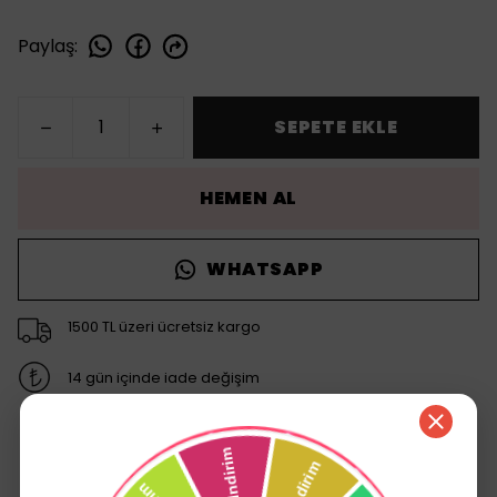
Paylaş
:
SEPETE EKLE
HEMEN AL
WHATSAPP
1500 TL üzeri ücretsiz kargo
14 gün içinde iade değişim
Ürün Açıklaması