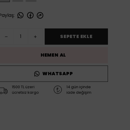
Paylaş
:
SEPETE EKLE
HEMEN AL
WHATSAPP
1500 TL üzeri
14 gün içinde
ücretsiz kargo
iade değişim