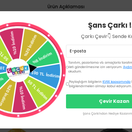
Ürün Açıklaması
Şans Çarkı !
ayarı
Çarkı Çevir👇 Sende 
Tanıtım, pazarlama vb. amaçlarla tarafıma
ileti gönderilmesine izin veriyorum.
Aydın
okudum.
Paylaştığım bilgilerin
KVKK kapsamında
bilgilendirmeleri almayı kabul ediyorum.
Çevir Kazan
Şans Çarkı'ndan Hediye Kazanma