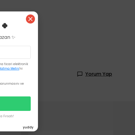
 🍀
Kazan ✨
 ticari elektronik
latma Metni
'ni
Yorum Yap
korunmasını ve
 Fırsatı!
yuddy