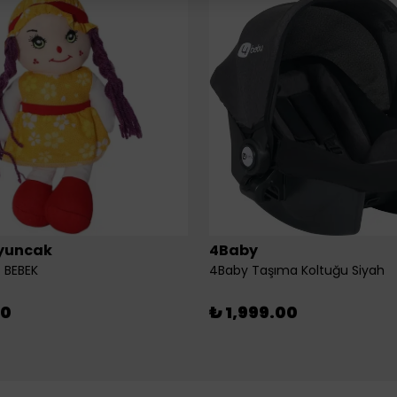
yuncak
4Baby
 BEBEK
4Baby Taşıma Koltuğu Siyah
00
₺ 1,999.00