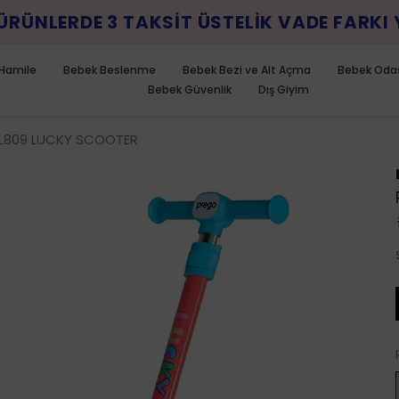
Hamile
Bebek Beslenme
Bebek Bezi ve Alt Açma
Bebek Oda
Bebek Güvenlik
Dış Giyim
L809 LUCKY SCOOTER