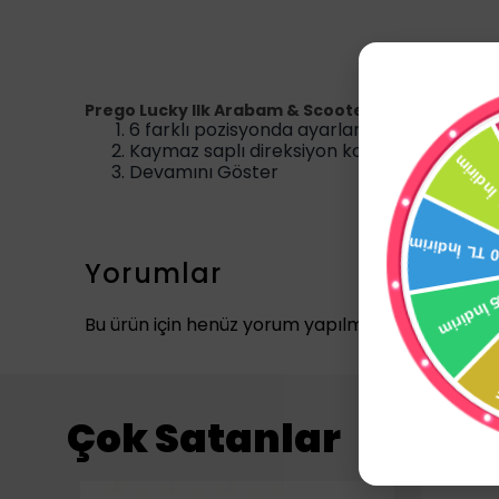
Prego Lucky Ilk Arabam & Scooter
6 farklı pozisyonda ayarlanabilir yükseklik 
Kaymaz saplı direksiyon kolu
Devamını Göster
Yorumlar
Bu ürün için henüz yorum yapılmamış.
Çok Satanlar