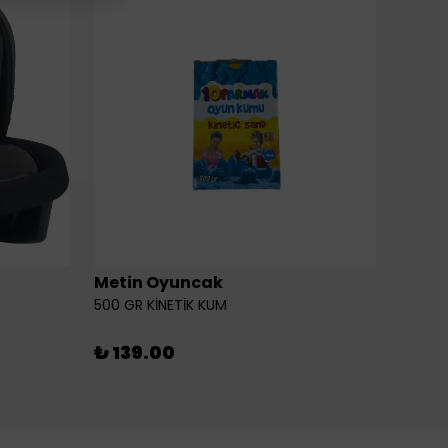
Metin Oyuncak
6LI Fİ
500 GR KİNETİK KUM
₺ 46
₺ 139.00