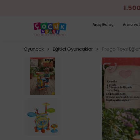
1.50
Araç Gereç
Anne ve 
Oyuncak
Eğitici Oyuncaklar
Prego Toys Eğle