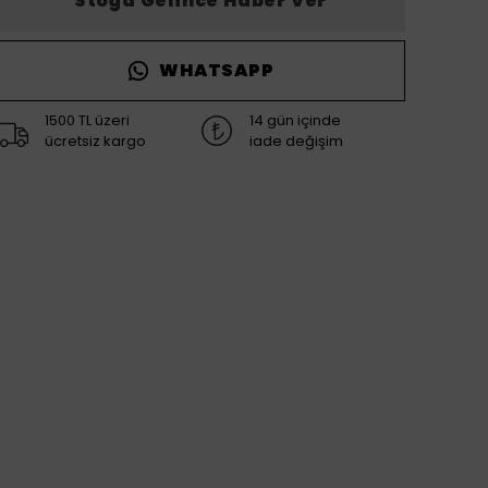
Stoğa Gelince Haber Ver
WHATSAPP
1500 TL üzeri
14 gün içinde
ücretsiz kargo
iade değişim