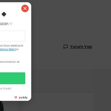
 🍀
Kazan ✨
 ticari elektronik
Yorum Yap
latma Metni
'ni
korunmasını ve
 Fırsatı!
yuddy