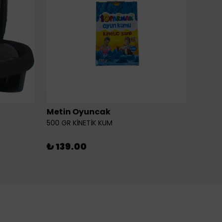
Metin Oyuncak
6LI Fİ
500 GR KİNETİK KUM
₺ 46
₺ 139.00