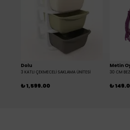
Dolu
Metin O
3 KATLI ÇEKMECELİ SAKLAMA ÜNİTESİ
30 CM BEZ
₺ 1,599.00
₺ 149.