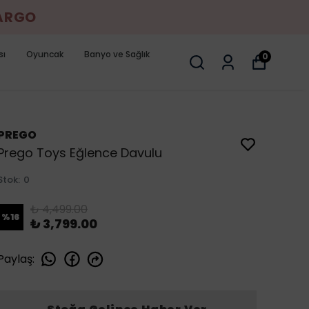
KARGO
sı
Oyuncak
Banyo ve Sağlık
0
PREGO
Prego Toys Eğlence Davulu
Stok
:
0
₺ 4,499.00
%
16
₺ 3,799.00
Paylaş
: