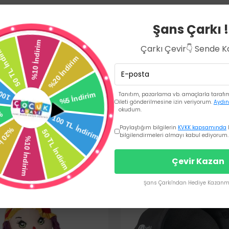
Ürün Açıklaması
Şans Çarkı !
Çarkı Çevir👇 Sende 
Tanıtım, pazarlama vb. amaçlarla tarafıma
ileti gönderilmesine izin veriyorum.
Aydın
okudum.
Paylaştığım bilgilerin
KVKK kapsamında
bilgilendirmeleri almayı kabul ediyorum.
Çevir Kazan
Şans Çarkı'ndan Hediye Kazanma