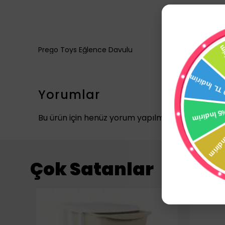
Prego Toys Eğlence Davulu
Yorumlar
Bu ürün için henüz yorum yapılmamış.
Çok Satanlar