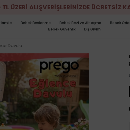
0 TL ÜZERİ ALIŞVERİŞLERİNİZDE ÜCRETSİZ 
Hamile
Bebek Beslenme
Bebek Bezi ve Alt Açma
Bebek Oda
Bebek Güvenlik
Dış Giyim
nce Davulu