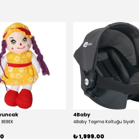
yuncak
4Baby
 BEBEK
4Baby Taşıma Koltuğu Siyah
00
₺ 1,999.00