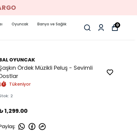
KARGO
sı
Oyuncak
Banyo ve Sağlık
0
BAL OYUNCAK
Şaşkın Ördek Müzikli Peluş - Sevimli
Dostlar
Tükeniyor
Stok
:
2
₺ 1,299.00
Paylaş
: