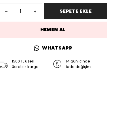
SEPETE EKLE
HEMEN AL
WHATSAPP
1500 TL üzeri
14 gün içinde
ücretsiz kargo
iade değişim