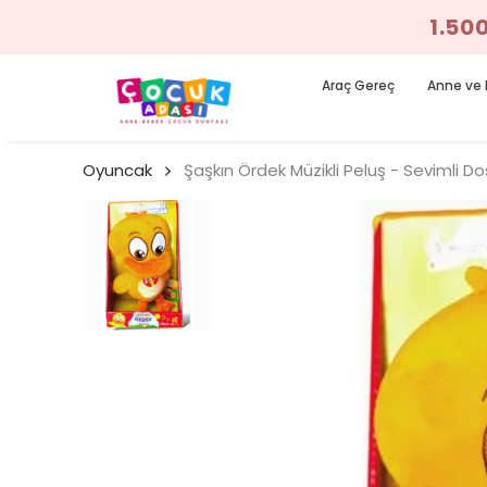
1.50
Araç Gereç
Anne ve 
Oyuncak
Şaşkın Ördek Müzikli Peluş - Sevimli Do