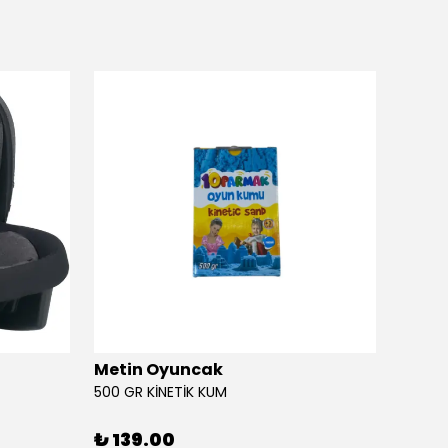
Metin Oyuncak
6LI Fİ
500 GR KİNETİK KUM
₺ 46
₺ 139.00