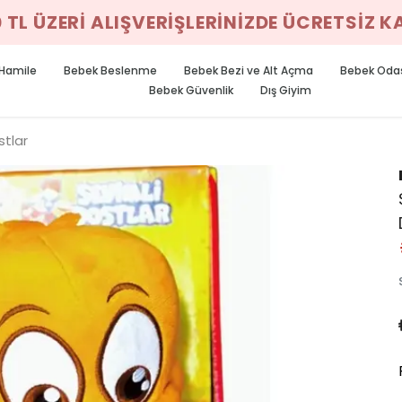
0 TL ÜZERİ ALIŞVERİŞLERİNİZDE ÜCRETSİZ 
Hamile
Bebek Beslenme
Bebek Bezi ve Alt Açma
Bebek Oda
Bebek Güvenlik
Dış Giyim
stlar