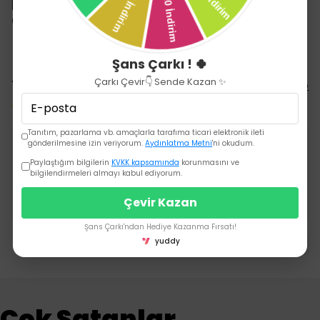
kullanılmalıdır.
Cam sağlıklıdır, kurşun içermez.
Şans Çarkı ! 🍀
Çarkı Çevir👇 Sende Kazan ✨
Yorumlar
Yorum Yap
1 değerlendirmeye göre
Tanıtım, pazarlama vb. amaçlarla tarafıma ticari elektronik ileti
gönderilmesine izin veriyorum.
Aydınlatma Metni
'ni okudum.
Paylaştığım bilgilerin
KVKK kapsamında
korunmasını ve
26 Aralık 2025
bilgilendirmeleri almayı kabul ediyorum.
hakan
k.
Satın Alınmış
Çevir Kazan
Şans Çarkı'ndan Hediye Kazanma Fırsatı!
yuddy
1
Çok Satanlar