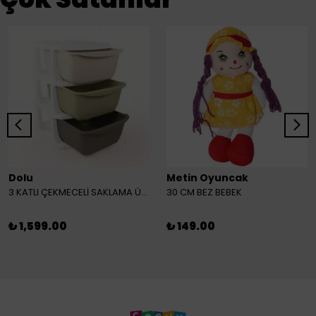
Dolu
Metin Oyuncak
3 KATLI ÇEKMECELİ SAKLAMA ÜNİTESİ
30 CM BEZ BEBEK
₺ 1,599.00
₺ 149.00