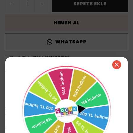
SEPETE EKLE
HEMEN AL
WHATSAPP
1500 TL üzeri ücretsiz kargo
14 gün içinde iade değişim
Ürün Açıklaması
Cam rende ile rendelenen meyvelerin
tatları bozulmaz.
Vitaminlerin kaybolmaması için mikser
veya metal rende yerine Cam Rende