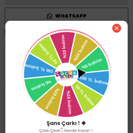
WHATSAPP
1500 TL üzeri ücretsiz kargo
14 gün içinde iade değişim
Ürün Açıklaması
Sevi Bebe Çekmece / Dolap Kilidi (2 Adet)
Her çekmece ve dolap için uygundur
Plastik ve sağlam bir yapıya sahiptir
Ürün içinde 2 adet vardır
Açılmamasını istediğiniz dolap ve çekmecelerde
kullanılır
Büyüklerin açması kolaydır, ancak küçük çocukların
açması çok zordur
Şans Çarkı ! 🍀
Üretim Yeri: Türkiye
Çarkı Çevir👇 Sende Kazan ✨