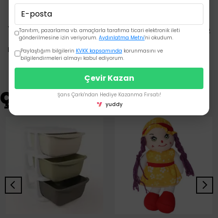
Yorumlar
Yorum Yap
Tanıtım, pazarlama vb. amaçlarla tarafıma ticari elektronik ileti
gönderilmesine izin veriyorum.
Aydınlatma Metni
'ni okudum.
Bu ürün için henüz yorum yapılmamış.
Paylaştığım bilgilerin
KVKK kapsamında
korunmasını ve
bilgilendirmeleri almayı kabul ediyorum.
Çevir Kazan
Çok Satanlar
Şans Çarkı'ndan Hediye Kazanma Fırsatı!
yuddy