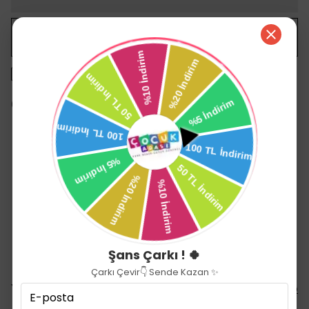
WHATSAPP
1500 TL üzeri ücretsiz kargo
14 gün içinde iade değişim
Ürün Açıklaması
Sevi Bebe Giderli Banyo Küveti ile bebeğinizin banyosu daha
keyifli ve konforlu hale gelir.
Kanserojen madde içermez, sağlıklı ve güvenilirdir.
kırılmaya karşı güçlendirilmiştir.
Azo boya, toksin madde, kanserojen madde
içermez
.
Şans Çarkı ! 🍀
Çarkı Çevir👇 Sende Kazan ✨
Yorumlar
Yorum Yap