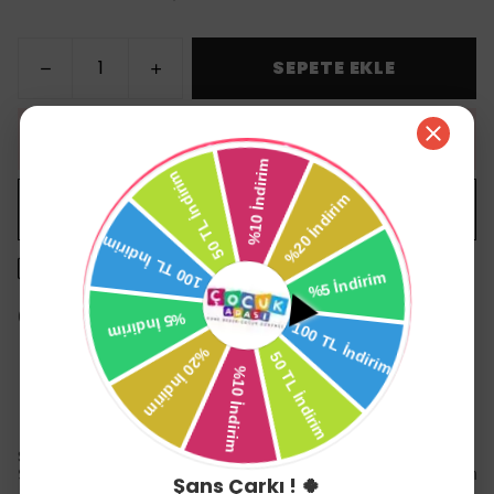
SEPETE EKLE
HEMEN AL
WHATSAPP
1500 TL üzeri ücretsiz kargo
14 gün içinde iade değişim
Ürün Açıklaması
Sevi Bebe Klimalı Puset ve Oto Koltuğu Minderi
Sevibebe birçok ürününü hammadde tedarikinden üretime 
Şans Çarkı ! 🍀