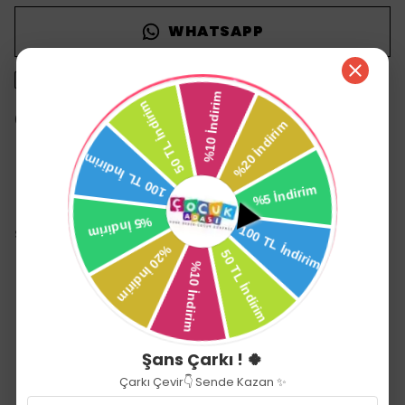
WHATSAPP
1500 TL üzeri ücretsiz kargo
14 gün içinde iade değişim
Ürün Açıklaması
Sevi Bebe Priz Emniyeti (4 Adet)
Bebeklerin emeklemeye başlamasından sonra ilk
gittikleri yer alçaktaki prizler olur
Çoğunlukla anne babalar prizleri bantlayarak çözüm
arar, y
a da alçaktaki kolay ulaşılan prizleri iptal ederler
Sevi Bebe Priz Emniyeti ile bu sorun çözülür
Kendi anahtarı olmadan sadece büyüklerin çıkarabileceği
Sevi Bebe Priz Emniyeti ile, bebekleriniz güvencede olacaktır
Üretim Yeri: Türkiye
Şans Çarkı ! 🍀
Çarkı Çevir👇 Sende Kazan ✨