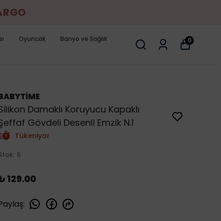
KARGO
sı
Oyuncak
Banyo ve Sağlık
0
BABYTİME
Silikon Damaklı Koruyucu Kapaklı
Şeffaf Gövdeli Desenli Emzik N.1
Tükeniyor
Stok
:
5
₺ 129.00
Paylaş
: