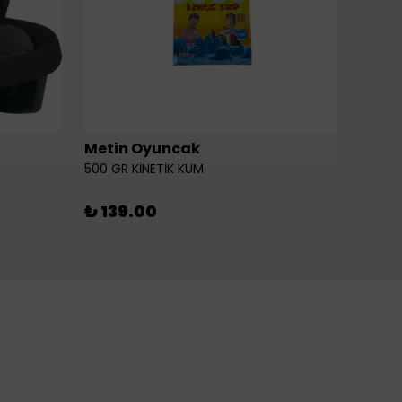
Metin Oyuncak
6LI Fİ
500 GR KİNETİK KUM
₺ 46
₺ 139.00