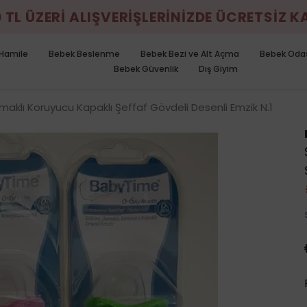
0 TL ÜZERİ ALIŞVERİŞLERİNİZDE ÜCRETSİZ 
Hamile
Bebek Beslenme
Bebek Bezi ve Alt Açma
Bebek Oda
Bebek Güvenlik
Dış Giyim
amaklı Koruyucu Kapaklı Şeffaf Gövdeli Desenli Emzik N.1