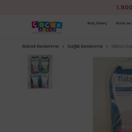
1.50
Araç Gereç
Anne ve 
Bebek Beslenme
Sağlık Beslenme
Silikon D