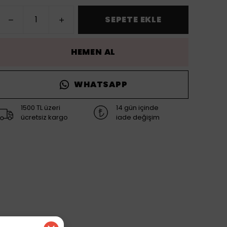
SEPETE EKLE
HEMEN AL
WHATSAPP
1500 TL üzeri
14 gün içinde
ücretsiz kargo
iade değişim