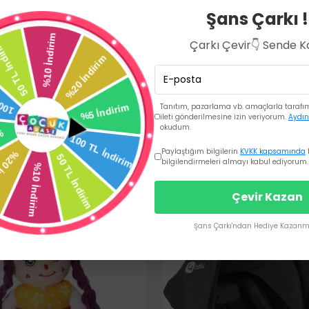
Şans Çarkı !
Çarkı Çevir👇 Sende 
Tanıtım, pazarlama vb. amaçlarla tarafıma
ileti gönderilmesine izin veriyorum.
Aydın
okudum.
Paylaştığım bilgilerin
KVKK kapsamında
bilgilendirmeleri almayı kabul ediyorum.
Çevir Kazan
Şans Çarkı'ndan Hediye Kazanma