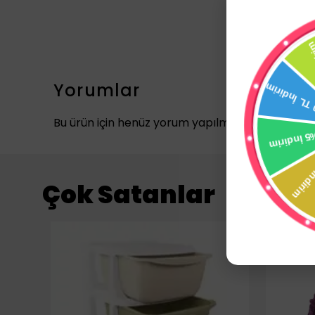
Yorumlar
Bu ürün için henüz yorum yapılmamış.
Çok Satanlar