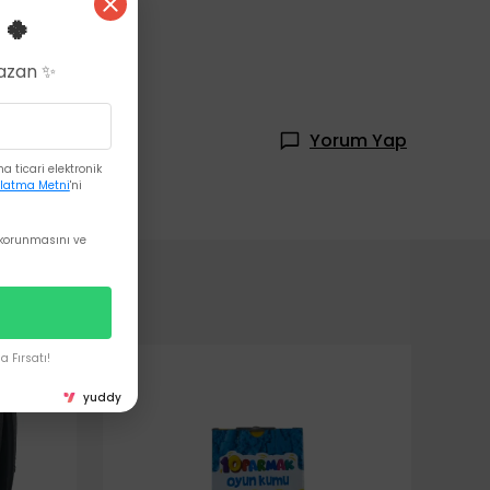
 🍀
Kazan ✨
Yorum Yap
 ticari elektronik
latma Metni
'ni
korunmasını ve
 Fırsatı!
yuddy