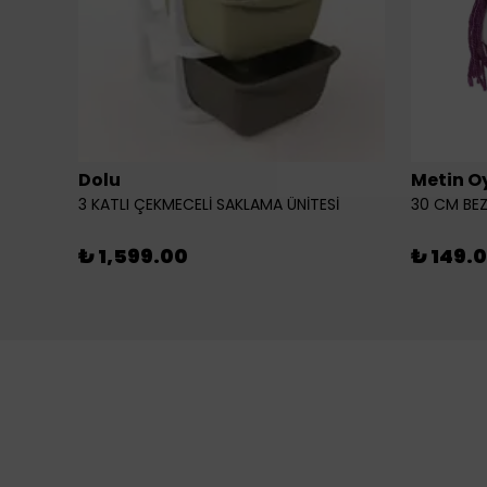
Dolu
Metin O
3 KATLI ÇEKMECELİ SAKLAMA ÜNİTESİ
30 CM BEZ
₺ 1,599.00
₺ 149.