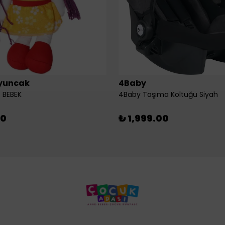
yuncak
4Baby
 BEBEK
4Baby Taşıma Koltuğu Siyah
00
₺ 1,999.00