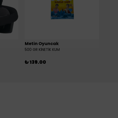
Metin Oyuncak
6LI Fİ
500 GR KİNETİK KUM
₺ 46
₺ 139.00