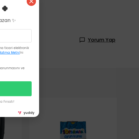
 🍀
Kazan ✨
Yorum Yap
 ticari elektronik
latma Metni
'ni
korunmasını ve
 Fırsatı!
yuddy