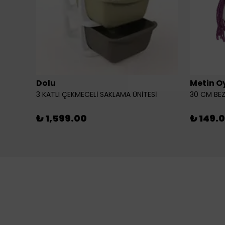
Dolu
Metin O
3 KATLI ÇEKMECELİ SAKLAMA ÜNİTESİ
30 CM BEZ
₺ 1,599.00
₺ 149.