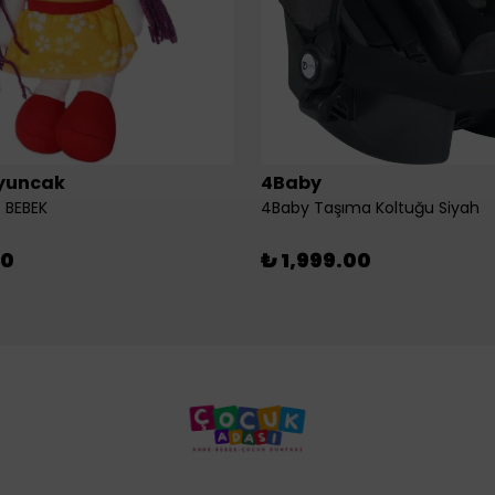
yuncak
4Baby
 BEBEK
4Baby Taşıma Koltuğu Siyah
00
₺ 1,999.00