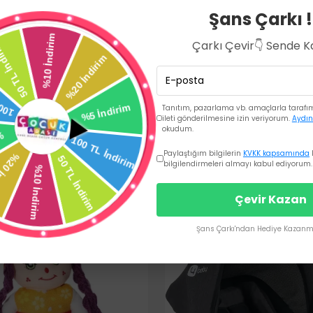
Şans Çarkı !
Çarkı Çevir👇 Sende 
Tanıtım, pazarlama vb. amaçlarla tarafıma
ileti gönderilmesine izin veriyorum.
Aydın
okudum.
Paylaştığım bilgilerin
KVKK kapsamında
bilgilendirmeleri almayı kabul ediyorum.
Çevir Kazan
Şans Çarkı'ndan Hediye Kazanma