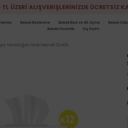
0 TL ÜZERİ ALIŞVERİŞLERİNİZDE ÜCRETSİZ 
Hamile
Bebek Beslenme
Bebek Bezi ve Alt Açma
Bebek Oda
Bebek Güvenlik
Dış Giyim
py Yenidoğan Islak Mendil 12x40lı