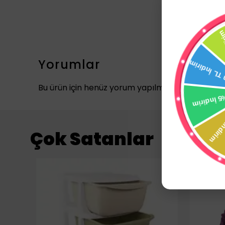
Yorumlar
Bu ürün için henüz yorum yapılmamış.
Çok Satanlar