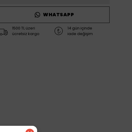
WHATSAPP
1500 TL üzeri
14 gün içinde
ücretsiz kargo
iade değişim