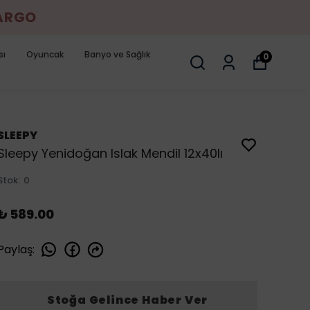
KARGO
sı
Oyuncak
Banyo ve Sağlık
0
SLEEPY
Sleepy Yenidoğan Islak Mendil 12x40lı
Stok
:
0
₺ 589.00
Paylaş
:
Stoğa Gelince Haber Ver