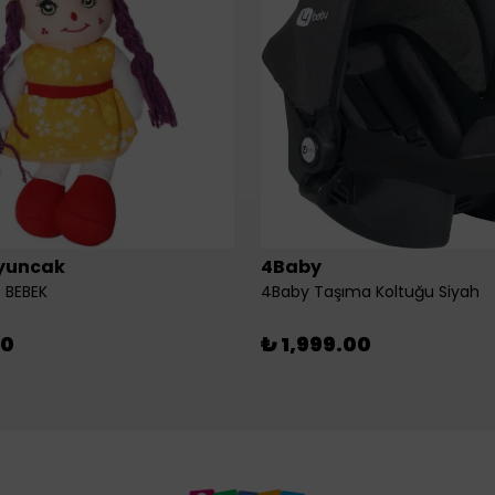
yuncak
4Baby
 BEBEK
4Baby Taşıma Koltuğu Siyah
00
₺ 1,999.00