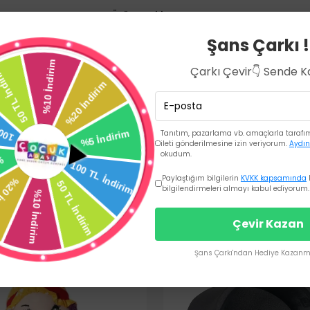
Ürün Açıklaması
Şans Çarkı !
Çarkı Çevir👇 Sende 
Tanıtım, pazarlama vb. amaçlarla tarafıma
ileti gönderilmesine izin veriyorum.
Aydın
okudum.
Paylaştığım bilgilerin
KVKK kapsamında
bilgilendirmeleri almayı kabul ediyorum.
Çevir Kazan
Şans Çarkı'ndan Hediye Kazanma