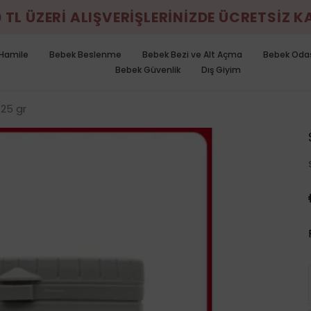
0 TL ÜZERİ ALIŞVERİŞLERİNİZDE ÜCRETSİZ 
Hamile
Bebek Beslenme
Bebek Bezi ve Alt Açma
Bebek Oda
Bebek Güvenlik
Dış Giyim
25 gr