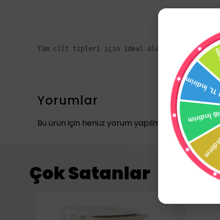
Yorumlar
Bu ürün için henüz yorum yapılmamış.
Çok Satanlar