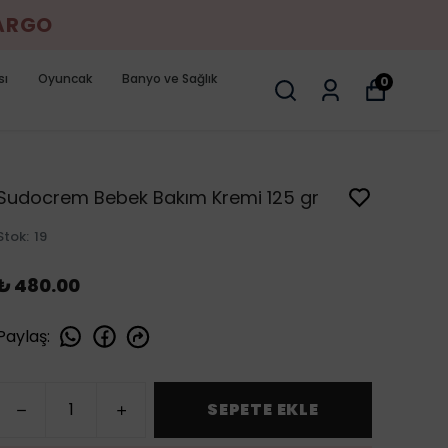
KARGO
sı
Oyuncak
Banyo ve Sağlık
0
Sudocrem Bebek Bakım Kremi 125 gr
Stok
:
19
₺ 480.00
Paylaş
:
SEPETE EKLE