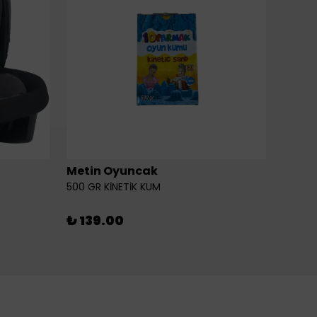
Metin Oyuncak
6LI Fİ
500 GR KİNETİK KUM
₺ 46
₺ 139.00