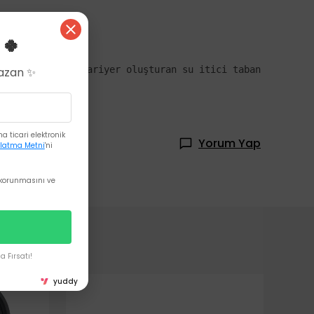
 🍀
Kazan ✨
 ticari elektronik
Yorum Yap
latma Metni
'ni
korunmasını ve
 Fırsatı!
yuddy