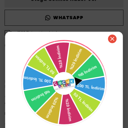
WHATSAPP
1500 TL üzeri ücretsiz kargo
14 gün içinde iade değişim
Ürün Açıklaması
Sunny Baby B63 Safari Üç Tekerli Bisiklet Yeşil
Sunny Baby Safari 3 Tekerli Çocuk Bisikleti
*Çocukların eğlenceli ve güvenli bir şekilde zaman
geçirmeleri için tasarlanmıştır.
Ürün Özellikleri:
*Oturma ünitesi çift yönlü kullanılabilir.