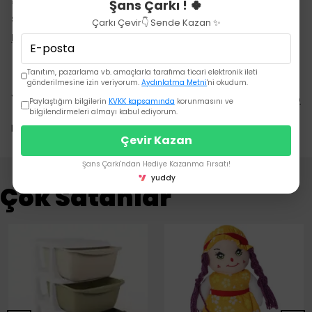
Şans Çarkı ! 🍀
*Pedal fonksiyonunu devre dışı bırakan bir güvenlik
sistemi bulunmaktadır.
Çarkı Çevir👇 Sende Kazan ✨
Devamını Göster
Tanıtım, pazarlama vb. amaçlarla tarafıma ticari elektronik ileti
gönderilmesine izin veriyorum.
Aydınlatma Metni
'ni okudum.
Yorumlar
Yorum Yap
Paylaştığım bilgilerin
KVKK kapsamında
korunmasını ve
bilgilendirmeleri almayı kabul ediyorum.
Bu ürün için henüz yorum yapılmamış.
Çevir Kazan
Şans Çarkı'ndan Hediye Kazanma Fırsatı!
yuddy
Çok Satanlar