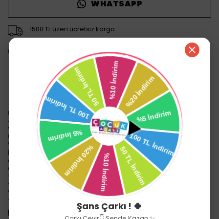
WHATSAPP
1500 TL üzeri ücretsiz kargo
14 gün içinde iade değişim
Ürün Açıklaması
Uçar Oyuncak 3'ü 1 Arada Pilli Kablosuz Dikey Süpürge
– Evcilik Temalı 5 Parça Set, 3+ Yaş, Ses ve Işık Efektli,
Yerli Üretim
Uçar Oyuncak Dikey Elektrik Süpürgesi Pilli Kablosuz
Vacuum Cleaner
—
çocukların hayal gücünü ve motor
becerilerini geliştiren
,
eğlenceli ve güvenli
bir evcilik
oyuncağıdır. Gerçekçi ses ve ışık efektleriyle temizlik
oyunlarını daha keyifli hale getirir.
✨ Özellikler:
- ✅
3'ü 1 arada tasarım
— elektrikli süpürge, el süpürgesi
veya dikey saplı süpürge olarak kullanılabilir.
- 🧩
Değiştirilebilir başlıklar
— farkl
Şans Çarkı ! 🍀
Devamını Göster
Çarkı Çevir👇 Sende Kazan ✨