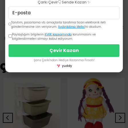
BPA içerm
Çarkı Çevir👇 Sende Kazan ✨
Tanıtım, pazarlama vb. amaçlarla tarafıma ticari elektronik ileti
Yorumlar
Yorum Yap
gönderilmesine izin veriyorum.
Aydınlatma Metni
'ni okudum.
Paylaştığım bilgilerin
KVKK kapsamında
korunmasını ve
Bu ürün için henüz yorum yapılmamış.
bilgilendirmeleri almayı kabul ediyorum.
Çevir Kazan
Şans Çarkı'ndan Hediye Kazanma Fırsatı!
Çok Satanlar
yuddy