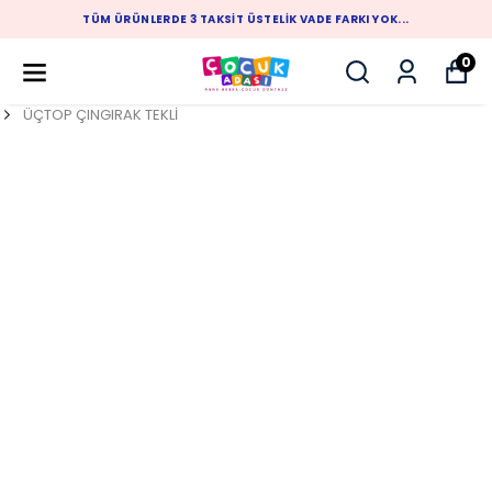
 YOK...
1.500 TL ÜZERİ ALIŞVERİŞLERİNİZDE ÜCRETSİ
0
ÜÇTOP ÇINGIRAK TEKLİ