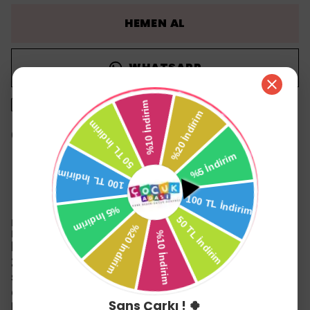
HEMEN AL
WHATSAPP
1500 TL üzeri ücretsiz kargo
14 gün içinde iade değişim
Ürün Açıklaması
Halley Peluş Üzgün Köpek Sıt Çantası 26 cm 23282
Kahverengi
Bu şirin Peluşa kim hayır diyebilir ki?
26 cm. uzunluğundaki yumuşacık tüylere
sahip sevimli peluşu büyük küçük herkes
çok sevecek!
Şans Çarkı ! 🍀
Bu sevimli peluşu isterseniz sevdikle