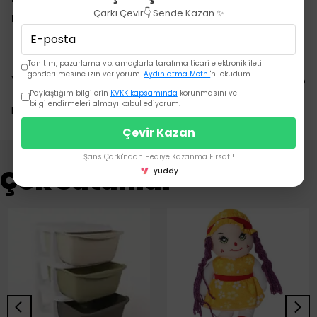
Çarkı Çevir👇 Sende Kazan ✨
Devamını Göster
Tanıtım, pazarlama vb. amaçlarla tarafıma ticari elektronik ileti
gönderilmesine izin veriyorum.
Aydınlatma Metni
'ni okudum.
Yorumlar
Yorum Yap
Paylaştığım bilgilerin
KVKK kapsamında
korunmasını ve
bilgilendirmeleri almayı kabul ediyorum.
Bu ürün için henüz yorum yapılmamış.
Çevir Kazan
Şans Çarkı'ndan Hediye Kazanma Fırsatı!
Çok Satanlar
yuddy