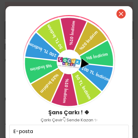
HEMEN AL
WHATSAPP
1500 TL üzeri ücretsiz kargo
14 gün içinde iade değişim
Ürün Açıklaması
Uzaktan Kumandalı 2 Fonksiyonlu Uzay Mekiği PY 198-19D
Şans Çarkı ! 🍀
Çarkı Çevir👇 Sende Kazan ✨
Yorumlar
Yorum Yap