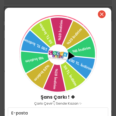
WHATSAPP
1500 TL üzeri ücretsiz kargo
14 gün içinde iade değişim
Ürün Açıklaması
Wee Baby Full Silikon Emzik 0-6 Ay K561
0-6 ay bebekler için full silikon emzik.
Simetrik uca sahip tek parça silikon.
BPA içermez.
Şans Çarkı ! 🍀
Çarkı Çevir👇 Sende Kazan ✨
Yorumlar
Yorum Yap