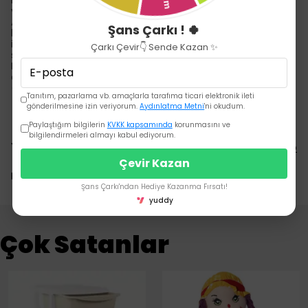
beslenme esnasında emziğin çökme yapmasını ve
yapışmasını önler. Konforlu ve kesintisiz beslenme sağlanır.
Ambalajın içinde hava kanalını temizleme fırçası
Şans Çarkı ! 🍀
bulunmaktadır. Biberon üstündeki emzik 0 - 6 aylık bebekler
için uygundur. 6 - 18 ay kullanımı için 2 numara, 18+ ay
Çarkı Çevir👇 Sende Kazan ✨
sonrası için 3 numara biberon emziği ayrıca temin edilebilir.
Fda onaylı hammaddelerden üretilmiştir. Sterilizasyon
cihazlarında temizlemeye uygundur. Bpa içermeyen pp
(polipropilen)den üretilmiştir.
Tanıtım, pazarlama vb. amaçlarla tarafıma ticari elektronik ileti
gönderilmesine izin veriyorum.
Aydınlatma Metni
'ni okudum.
Paylaştığım bilgilerin
KVKK kapsamında
korunmasını ve
bilgilendirmeleri almayı kabul ediyorum.
Yorumlar
Yorum Yap
Çevir Kazan
Bu ürün için henüz yorum yapılmamış.
Şans Çarkı'ndan Hediye Kazanma Fırsatı!
yuddy
Çok Satanlar