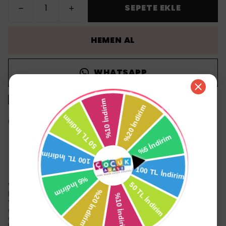
SEPETE EKLE
HEMEN AL
WHATSAPP
1500 TL üzeri ücretsiz kargo
14 gün içinde iade değişim
Ürün Açıklaması
Wee Baby Pipetli Bardak 300 ml Pembe
Hava akış aparatı, bebeklerin beslenme sırasında hava
yutmalarını önler. Kolik sancısının azaltılmasına yardımcı
olur. Beslenme sonrası kusma, gaz ve hıçkırık oluşumunun
azaltılmasına yardımcı olur. Emzik üstündeki kanallar,