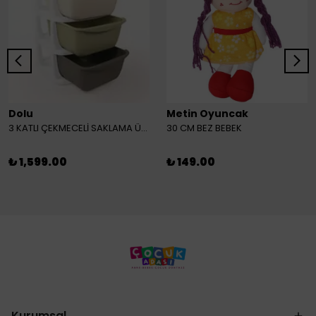
Dolu
Metin Oyuncak
3 KATLI ÇEKMECELİ SAKLAMA ÜNİTESİ
30 CM BEZ BEBEK
₺ 1,599.00
₺ 149.00
Kurumsal