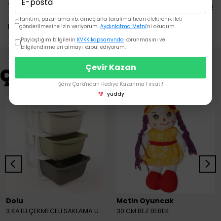
Yorumlar
Yorum Yap
Tanıtım, pazarlama vb. amaçlarla tarafıma ticari elektronik ileti
Bu ürün için henüz yorum yapılmamış.
gönderilmesine izin veriyorum.
Aydınlatma Metni
'ni okudum.
Paylaştığım bilgilerin
KVKK kapsamında
korunmasını ve
bilgilendirmeleri almayı kabul ediyorum.
Çevir Kazan
Çok Satanlar
Şans Çarkı'ndan Hediye Kazanma Fırsatı!
yuddy
Dolu
Metin Oyuncak
3 KATLI ÇEKMECELİ SAKLAMA ÜNİTESİ
30 CM BEZ BEBEK