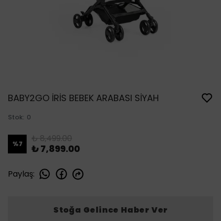
BABY2GO İRİS BEBEK ARABASI SİYAH
Stok
:
0
₺ 8,499.00
%
7
₺ 7,899.00
Paylaş
:
Stoğa Gelince Haber Ver