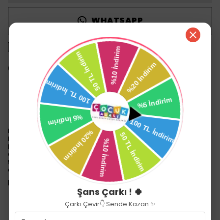
WHATSAPP
1500 TL üzeri ücretsiz kargo
14 gün içinde iade değişim
Ürün Açıklaması
Katlandiginda En Az Yer Kaplayan Bebek Arabasi
Kullanim Yasi: 6 Ay - 4 Yas
Dörde Katlanma Özelligi
Çift Tekerlek Sayesinde Her Zeminde Üstün Manevra ve konfor sunar
5 Nokta Emniyet Kemeri
Çoklu Yatis Kademesine Sahiptir
Devamını Göster
Şans Çarkı ! 🍀
Çarkı Çevir👇 Sende Kazan ✨