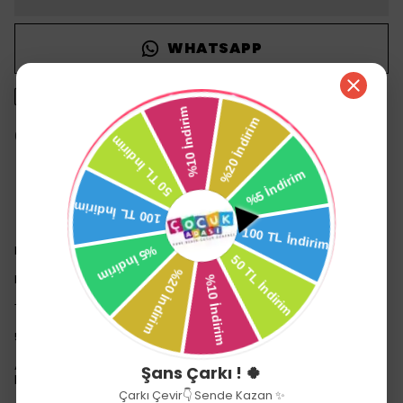
WHATSAPP
1500 TL üzeri ücretsiz kargo
14 gün içinde iade değişim
Ürün Açıklaması
Doğumdan itibaren kullanılabilme
Ekstra pedli tam yatabilen sırt dayanağı
Tam kapana bilen tente
5 nokta emniyet kemeri
Ana kucağı sayesinde travel sistem olma özelliğ
Şans Çarkı ! 🍀
Devamını Göster
Çarkı Çevir👇 Sende Kazan ✨