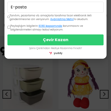
Yorumlar
Yorum Yap
Tanıtım, pazarlama vb. amaçlarla tarafıma ticari elektronik ileti
gönderilmesine izin veriyorum.
Aydınlatma Metni
'ni okudum.
Bu ürün için henüz yorum yapılmamış.
Paylaştığım bilgilerin
KVKK kapsamında
korunmasını ve
bilgilendirmeleri almayı kabul ediyorum.
Çevir Kazan
Çok Satanlar
Şans Çarkı'ndan Hediye Kazanma Fırsatı!
yuddy