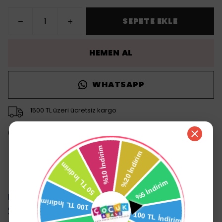
SEPETE EKLE
HEMEN AL
WHATSAPP
1500 TL üzeri ücretsiz kargo
14 gün içinde iade değişim
Ürün Açıklaması
Duux Siena 0-3 Yaş Hafif Puset Baston Bebek
Arabası Tam Yatar – Ön Barlı Kahverengi
Yeni Doğan Uyumu
: Doğumdan itibaren kullanım için