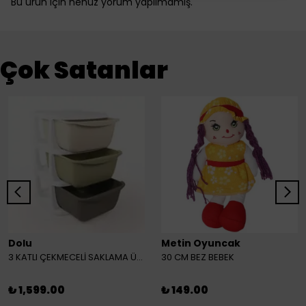
Bu ürün için henüz yorum yapılmamış.
Çok Satanlar
Dolu
Metin Oyuncak
3 KATLI ÇEKMECELİ SAKLAMA ÜNİTESİ
30 CM BEZ BEBEK
₺ 1,599.00
₺ 149.00