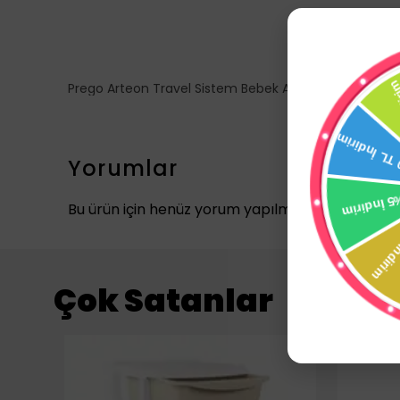
Prego Arteon Travel Sistem Bebek Arabası 2244
Yorumlar
Bu ürün için henüz yorum yapılmamış.
Çok Satanlar