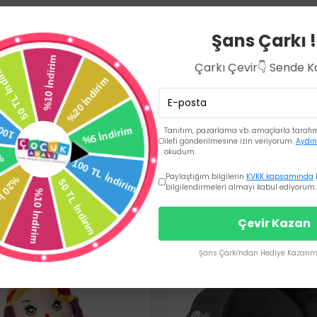
Ürün Açıklaması
Şans Çarkı !
Çarkı Çevir👇 Sende 
Tanıtım, pazarlama vb. amaçlarla tarafıma
ileti gönderilmesine izin veriyorum.
Aydın
okudum.
Paylaştığım bilgilerin
KVKK kapsamında
bilgilendirmeleri almayı kabul ediyorum.
Çevir Kazan
Şans Çarkı'ndan Hediye Kazanma