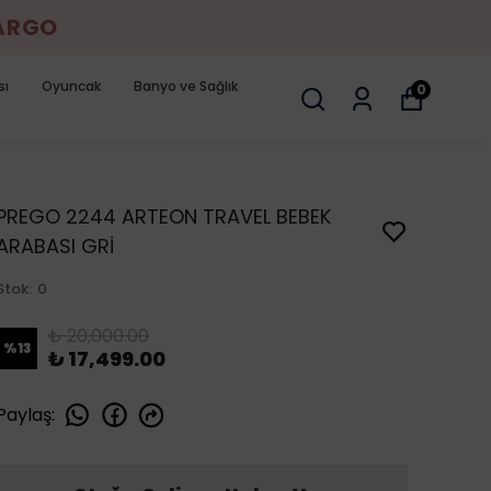
KARGO
sı
Oyuncak
Banyo ve Sağlık
0
PREGO 2244 ARTEON TRAVEL BEBEK
ARABASI GRİ
Stok
:
0
₺ 20,000.00
%
13
₺ 17,499.00
Paylaş
: