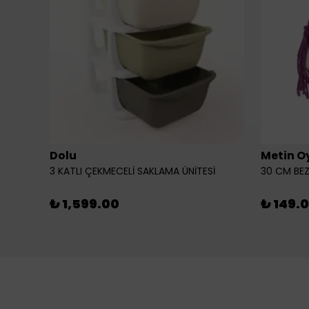
Dolu
Metin O
3 KATLI ÇEKMECELİ SAKLAMA ÜNİTESİ
30 CM BEZ
₺ 1,599.00
₺ 149.