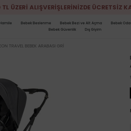
0 TL ÜZERİ ALIŞVERİŞLERİNİZDE ÜCRETSİZ 
Hamile
Bebek Beslenme
Bebek Bezi ve Alt Açma
Bebek Oda
Bebek Güvenlik
Dış Giyim
ON TRAVEL BEBEK ARABASI GRİ