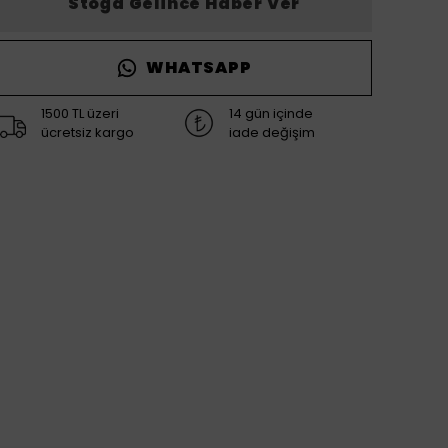
Stoğa Gelince Haber Ver
WHATSAPP
1500 TL üzeri
14 gün içinde
ücretsiz kargo
iade değişim