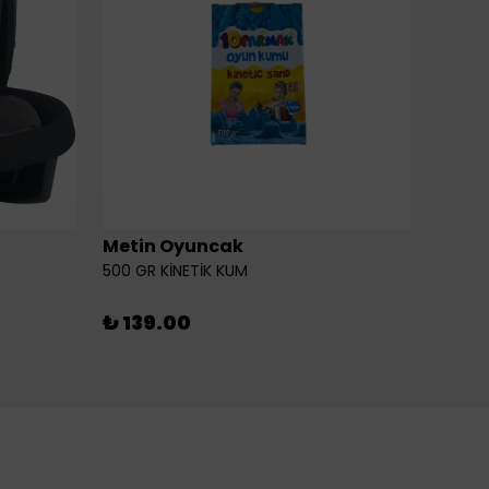
Metin Oyuncak
6LI Fİ
500 GR KİNETİK KUM
₺ 46
₺ 139.00