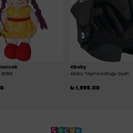
yuncak
4Baby
 BEBEK
4Baby Taşıma Koltuğu Siyah
00
₺ 1,999.00