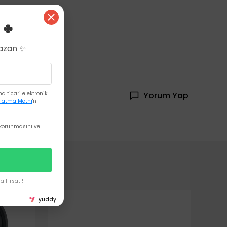
 🍀
Kazan ✨
 ticari elektronik
Yorum Yap
latma Metni
'ni
korunmasını ve
 Fırsatı!
yuddy