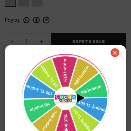
Paylaş
:
SEPETE EKLE
HEMEN AL
WHATSAPP
1500 TL üzeri ücretsiz kargo
14 gün içinde iade değişim
Ürün Açıklaması