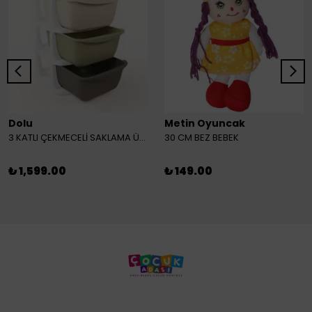
Dolu
Metin Oyuncak
3 KATLI ÇEKMECELİ SAKLAMA ÜNİTESİ
30 CM BEZ BEBEK
₺ 1,599.00
₺ 149.00