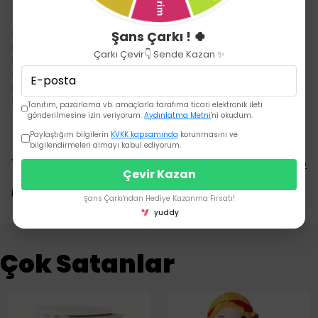
Modern ve şık tasarım
Şans Çarkı ! 🍀
EN 1888 test belgesine sahip
Çarkı Çevir👇 Sende Kazan ✨
Doğumdan itibaren kullanabilme
Ekstra yumuşak dokulu kumaş
Kompakt katlanabilir kasa özelliği
Devamını Göster
Tanıtım, pazarlama vb. amaçlarla tarafıma ticari elektronik ileti
gönderilmesine izin veriyorum.
Aydınlatma Metni
'ni okudum.
Paylaştığım bilgilerin
KVKK kapsamında
korunmasını ve
bilgilendirmeleri almayı kabul ediyorum.
Yorumlar
Yorum Yap
Çevir Kazan
Bu ürün için henüz yorum yapılmamış.
Şans Çarkı'ndan Hediye Kazanma Fırsatı!
yuddy
Çok Satanlar