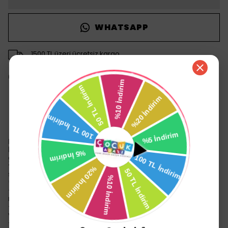
WHATSAPP
1500 TL üzeri ücretsiz kargo
14 gün içinde iade değişim
Ürün Açıklaması
R.O.C.S. Baby Neon Diş Fırçası
,
0-3 yaş arası
bebeklerin
hassas diş ve diş etleri için özel olarak
geliştirilmiş,
ekstra yumuşak kılları
ve
geniş
tutamağı
ile ebeveynlere güvenli ve konforlu bir kullanım
sunar.
✨ Özellikler:
- ✅
Ekstra yumuşak fırça kılları
— narin diş etleri ve diş
minesini nazikçe temizler.
- 🛡
Yuvarlatılmış uçlu kıllar
— diş etlerine zarar
vermeden temizlik sağlar.
- 🖐
Geniş ergonomik tutamak
— hem ebeveynler hem