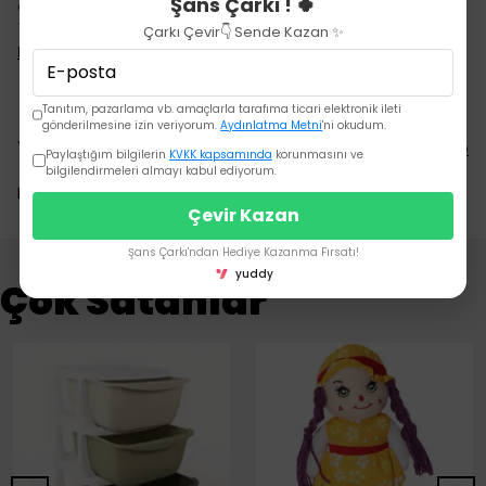
Şans Çarkı ! 🍀
de bebekler için kolay kavrama.
- 👶
Çarkı Çevir👇 Sende Kazan ✨
Devamını Göster
Tanıtım, pazarlama vb. amaçlarla tarafıma ticari elektronik ileti
gönderilmesine izin veriyorum.
Aydınlatma Metni
'ni okudum.
Yorumlar
Yorum Yap
Paylaştığım bilgilerin
KVKK kapsamında
korunmasını ve
bilgilendirmeleri almayı kabul ediyorum.
Bu ürün için henüz yorum yapılmamış.
Çevir Kazan
Şans Çarkı'ndan Hediye Kazanma Fırsatı!
yuddy
Çok Satanlar