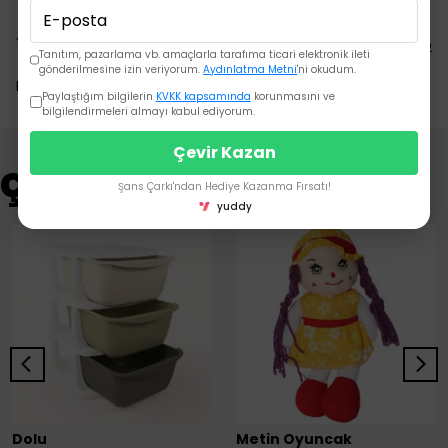
Yorumlar
Yorum Yap
Tanıtım, pazarlama vb. amaçlarla tarafıma ticari elektronik ileti
gönderilmesine izin veriyorum.
Aydınlatma Metni
'ni okudum.
Bu ürün için henüz yorum yapılmamış.
Paylaştığım bilgilerin
KVKK kapsamında
korunmasını ve
bilgilendirmeleri almayı kabul ediyorum.
Çevir Kazan
Çok Satanlar
Şans Çarkı'ndan Hediye Kazanma Fırsatı!
yuddy
Dolu
Metin Oyuncak