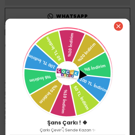
WHATSAPP
1500 TL üzeri ücretsiz kargo
14 gün içinde iade değişim
Ürün Açıklaması
Wee Baby Bebek Bakım Seti Mavi
Yenidoğan bebeklerin bakımı çok önemlidir. Saç, tırnak ve
burun bakımlarına dikkat etmek gerekir. Saç bakımıyla saç
ve kafa derisi sağlığı korunur. Burun temizliği bebeklerin
daha rahat uyumasına ve solunum. yolu
enfeksiyonlarından korunmasına yardımcı olur. Tırnak
bakımı ise bebeklerin kendilerini çizmemesi için önemlidir.
En iyi zaman bebekler sakin olduğunda veya uyudukları
Şans Çarkı ! 🍀
zamanlardır.
Çarkı Çevir👇 Sende Kazan ✨